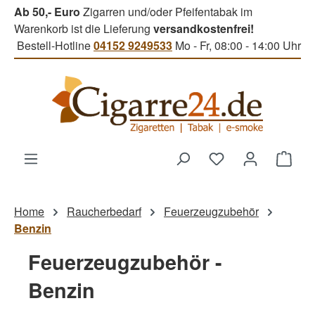
Ab 50,- Euro
Zigarren und/oder Pfeifentabak im
Zum Hauptinhalt springen
Warenkorb ist die Lieferung
versandkostenfrei!
Bestell-Hotline
04152 9249533
Mo - Fr, 08:00 - 14:00 Uhr
Du hast 0 Produk
Ware
Home
Raucherbedarf
Feuerzeugzubehör
Benzin
Feuerzeugzubehör -
Benzin