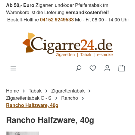
Ab 50,- Euro
Zigarren und/oder Pfeifentabak im
Zum Hauptinhalt springen
Warenkorb ist die Lieferung
versandkostenfrei!
Bestell-Hotline
04152 9249533
Mo - Fr, 08:00 - 14:00 Uhr
Du hast 0 Produk
Ware
Home
Tabak
Zigarettentabak
Zigarettentabak O - S
Rancho
Rancho Halfzware, 40g
Rancho Halfzware, 40g