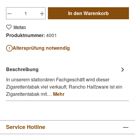
Produkt Anzahl: Gib den gewünschten Wert e
In den Warenkorb
Merken
Produktnummer:
4001
Altersprüfung notwendig
Beschreibung
In unserem stationären Fachgeschäft wird dieser
Zigarettentabak viel verkauft. Rancho Halfzware ist ein
Zigarettentabak mit…
Mehr
Service Hotline