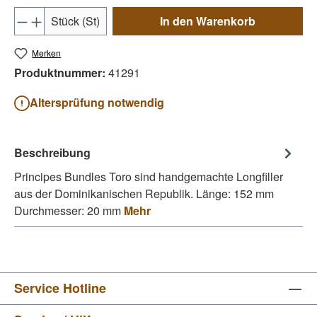
Produkt Anzahl: Gib den gewünschten Wert e
Stück (St)
In den Warenkorb
Merken
Produktnummer:
41291
Altersprüfung notwendig
Beschreibung
Principes Bundles Toro sind handgemachte Longfiller
aus der Dominikanischen Republik. Länge: 152 mm
Durchmesser: 20 mm
Mehr
Service Hotline