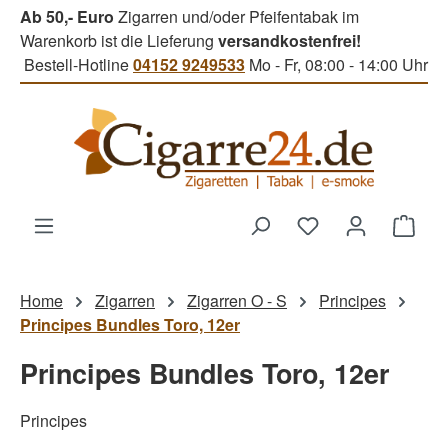
Ab 50,- Euro
Zigarren und/oder Pfeifentabak im
Zum Hauptinhalt springen
Warenkorb ist die Lieferung
versandkostenfrei!
Bestell-Hotline
04152 9249533
Mo - Fr, 08:00 - 14:00 Uhr
Du hast 0 Produk
Ware
Home
Zigarren
Zigarren O - S
Principes
Principes Bundles Toro, 12er
Principes Bundles Toro, 12er
Principes