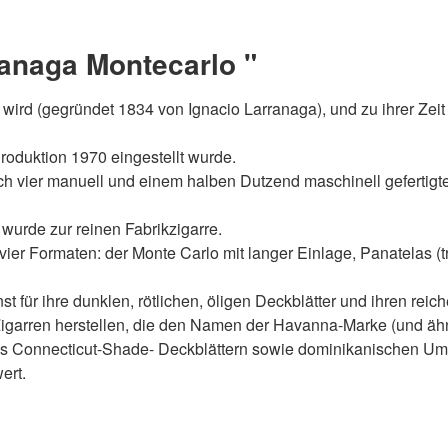
ranaga Montecarlo "
rt wird (gegründet 1834 von Ignacio Larranaga), und zu ihrer Zei
oduktion 1970 eingestellt wurde.
h vier manuell und einem halben Dutzend maschinell gefertigter
urde zur reinen Fabrikzigarre.
 vier Formaten: der Monte Carlo mit langer Einlage, Panatelas (t
t für ihre dunklen, rötlichen, öligen Deckblätter und ihren rei
 Zigarren herstellen, die den Namen der Havanna-Marke (und äh
aus Connecticut-Shade- Deckblättern sowie dominikanischen Um
ert.