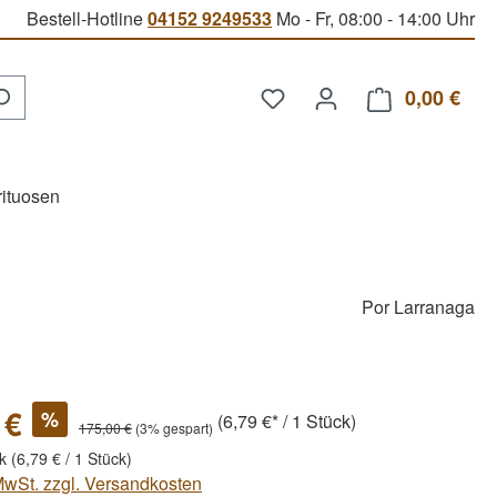
Bestell-Hotline
04152 9249533
Mo - Fr, 08:00 - 14:00 Uhr
Du hast 0 Produkte auf d
0,00 €
Ware
rituosen
Por Larranaga
 €
%
(6,79 €* / 1 Stück)
175,00 €
(3% gespart)
ck
(6,79 € / 1 Stück)
 MwSt. zzgl. Versandkosten