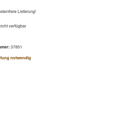
tenfreie Lieferung!
 nicht verfügbar
mmer:
37851
üfung notwendig