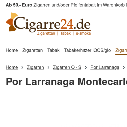
Ab 50,- Euro
Zigarren und/oder Pfeifentabak im Warenkorb i
m Hauptinhalt springen
Zur Suche springen
Zur Hauptnavigation springen
Home
Zigaretten
Tabak
Tabakerhitzer IQOS/glo
Zigar
Home
Zigarren
Zigarren O - S
Por Larrañaga
Por Larranaga Montecarl
Bildergalerie überspringen