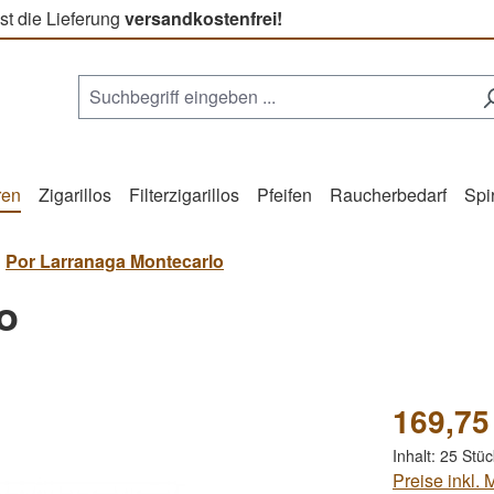
st die Lieferung
versandkostenfrei!
ren
Zigarillos
Filterzigarillos
Pfeifen
Raucherbedarf
Spi
Por Larranaga Montecarlo
o
169,75
Inhalt:
25 Stü
Preise inkl.