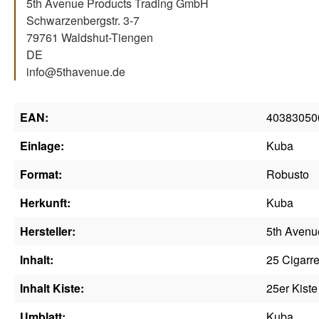
5th Avenue Products Trading GmbH
Schwarzenbergstr. 3-7
79761 Waldshut-Tiengen
DE
info@5thavenue.de
EAN:
40383050
Einlage:
Kuba
Format:
Robusto
Herkunft:
Kuba
Hersteller:
5th Avenu
Inhalt:
25 Cigarr
Inhalt Kiste:
25er Kiste
Umblatt:
Kuba