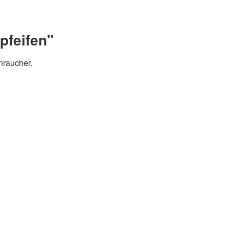
pfeifen"
nraucher.