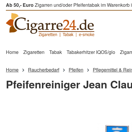
Ab 50,- Euro
Zigarren und/oder Pfeifentabak im Warenkorb i
m Hauptinhalt springen
Zur Suche springen
Zur Hauptnavigation springen
Home
Zigaretten
Tabak
Tabakerhitzer IQOS/glo
Zigar
Home
Raucherbedarf
Pfeifen
Pflegemittel & Rei
Pfeifenreiniger Jean Cla
Bildergalerie überspringen