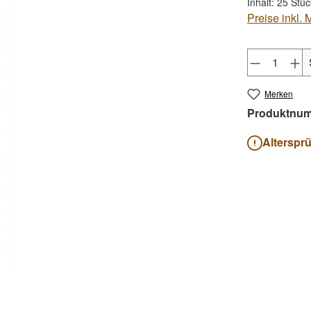
Inhalt:
25 Stü
Preise inkl.
Produkt 
Merken
Produktnu
Alterspr