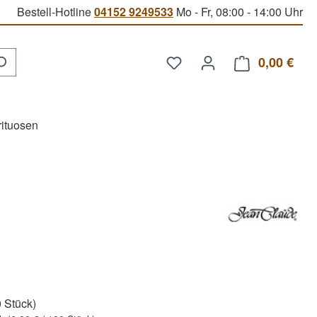
Bestell-Hotline
04152 9249533
Mo - Fr, 08:00 - 14:00 Uhr
Du hast 0 Produkte auf d
0,00 €
Ware
rituosen
0 Stück)