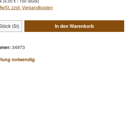
ck
(6,00 € / 100 Stück)
 MwSt. zzgl. Versandkosten
Anzahl: Gib den gewünschten Wert ein ode
Stück (St)
In den Warenkorb
mmer:
34973
üfung notwendig