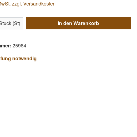
 MwSt. zzgl. Versandkosten
Anzahl: Gib den gewünschten Wert ein ode
Stück (St)
In den Warenkorb
mmer:
25964
üfung notwendig