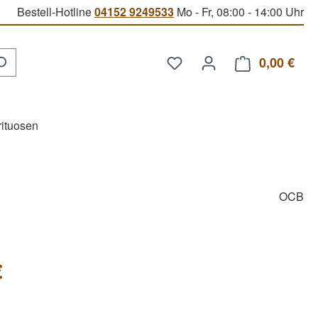
Bestell-Hotline
04152 9249533
Mo - Fr, 08:00 - 14:00 Uhr
Du hast 0 Produkte auf d
0,00 €
Ware
rituosen
OCB
€