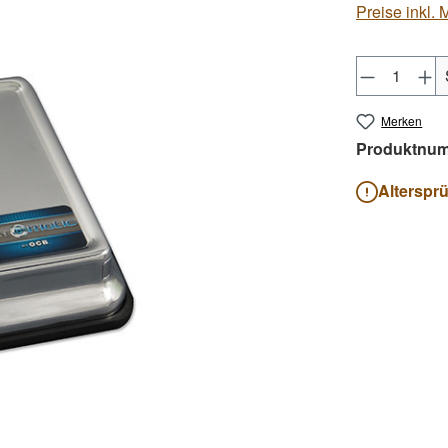
Preise inkl.
Produkt 
Merken
Produktnu
Alterspr