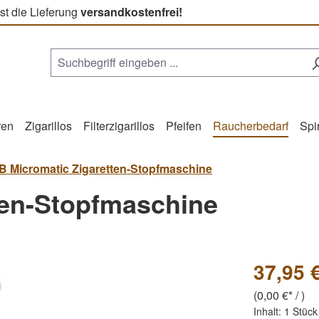
st die Lieferung
versandkostenfrei!
ren
Zigarillos
Filterzigarillos
Pfeifen
Raucherbedarf
Spi
 Micromatic Zigaretten-Stopfmaschine
ten-Stopfmaschine
37,95 
(0,00 €* / )
Inhalt:
1 Stück