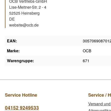
OCB Vertriebs-GmbH
Lise-Meitner-Str. 2 - 4
52525 Heinsberg
DE
website@ocb.de
EAN:
305706908701
Marke:
OCB
Warengruppe:
671
Service Hotline
Service / H
Versand und
04152 9249533
Altersverifika