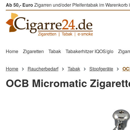
Ab 50,- Euro
Zigarren und/oder Pfeifentabak im Warenkorb i
m Hauptinhalt springen
Zur Suche springen
Zur Hauptnavigation springen
Home
Zigaretten
Tabak
Tabakerhitzer IQOS/glo
Zigar
Home
Raucherbedarf
Tabak
Stopfgeräte
OCB
OCB Micromatic Zigaret
Bildergalerie überspringen