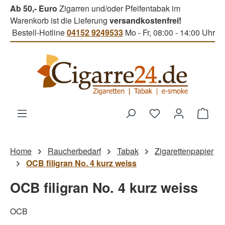
Ab 50,- Euro
Zigarren und/oder Pfeifentabak im
Zum Hauptinhalt springen
Warenkorb ist die Lieferung
versandkostenfrei!
Bestell-Hotline
04152 9249533
Mo - Fr, 08:00 - 14:00 Uhr
Du hast 0 Produk
Ware
Home
Raucherbedarf
Tabak
Zigarettenpapier
OCB filigran No. 4 kurz weiss
OCB filigran No. 4 kurz weiss
OCB