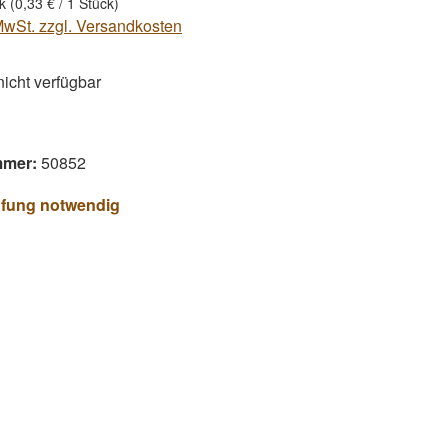
ck
(0,33 € / 1 Stück)
 MwSt. zzgl. Versandkosten
 nicht verfügbar
mmer:
50852
üfung notwendig