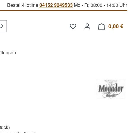
Bestell-Hotline
04152 9249533
Mo - Fr, 08:00 - 14:00 Uhr
Du hast 0 Produkte auf d
0,00 €
Ware
rituosen
Stück)