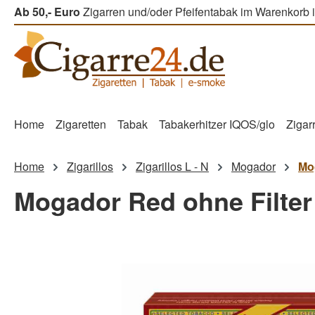
Ab 50,- Euro
Zigarren und/oder Pfeifentabak im Warenkorb i
m Hauptinhalt springen
Zur Suche springen
Zur Hauptnavigation springen
Home
Zigaretten
Tabak
Tabakerhitzer IQOS/glo
Zigar
Home
Zigarillos
Zigarillos L - N
Mogador
Mog
Mogador Red ohne Filter 
Bildergalerie überspringen