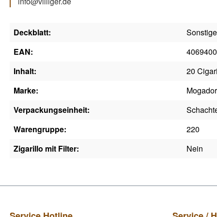
info@villiger.de
Deckblatt:
Sonstige
EAN:
4069400
Inhalt:
20 Cigari
Marke:
Mogador
Verpackungseinheit:
Schacht
Warengruppe:
220
Zigarillo mit Filter:
Nein
Service Hotline
Service / H