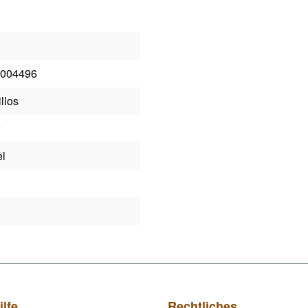
004496
llos
el
ilfe
Rechtliches