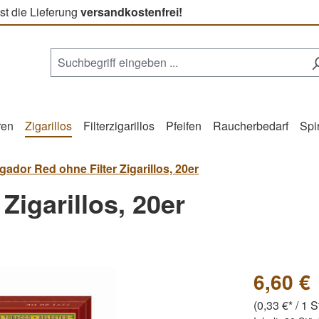
st die Lieferung
versandkostenfrei!
ren
Zigarillos
Filterzigarillos
Pfeifen
Raucherbedarf
Spi
ador Red ohne Filter Zigarillos, 20er
Zigarillos, 20er
6,60 €
(0,33 €* / 1 