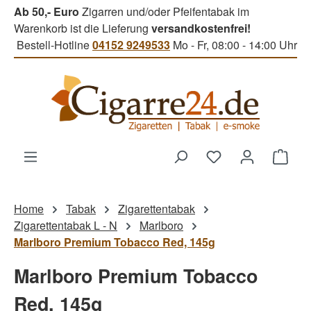
Ab 50,- Euro
Zigarren und/oder Pfeifentabak im
Zum Hauptinhalt springen
Warenkorb ist die Lieferung
versandkostenfrei!
Bestell-Hotline
04152 9249533
Mo - Fr, 08:00 - 14:00 Uhr
Du hast 0 Produk
Ware
Home
Tabak
Zigarettentabak
Zigarettentabak L - N
Marlboro
Marlboro Premium Tobacco Red, 145g
Marlboro Premium Tobacco
Red, 145g