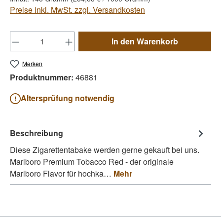
Preise inkl. MwSt. zzgl. Versandkosten
Produkt Anzahl: Gib den gewünschten Wert e
In den Warenkorb
Merken
Produktnummer:
46881
Altersprüfung notwendig
Beschreibung
Diese Zigarettentabake werden gerne gekauft bei uns.
Marlboro Premium Tobacco Red - der originale
Marlboro Flavor für hochka…
Mehr