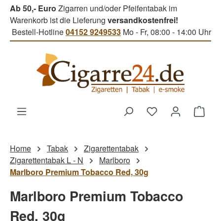
Ab 50,- Euro
Zigarren und/oder Pfeifentabak im
Zum Hauptinhalt springen
Warenkorb ist die Lieferung
versandkostenfrei!
Bestell-Hotline
04152 9249533
Mo - Fr, 08:00 - 14:00 Uhr
Du hast 0 Produk
Ware
Home
Tabak
Zigarettentabak
Zigarettentabak L - N
Marlboro
Marlboro Premium Tobacco Red, 30g
Marlboro Premium Tobacco
Red, 30g