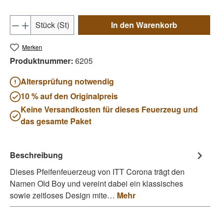
Produkt Anzahl: Gib den gewünschten Wert e
Stück (St)
In den Warenkorb
Merken
Produktnummer:
6205
Altersprüfung notwendig
10 % auf den Originalpreis
Keine Versandkosten für dieses Feuerzeug und
das gesamte Paket
Beschreibung
Dieses Pfeifenfeuerzeug von ITT Corona trägt den
Namen Old Boy und vereint dabei ein klassisches
sowie zeitloses Design mite…
Mehr