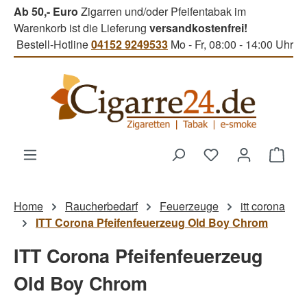
Ab 50,- Euro
Zigarren und/oder Pfeifentabak im
Zum Hauptinhalt springen
Warenkorb ist die Lieferung
versandkostenfrei!
Bestell-Hotline
04152 9249533
Mo - Fr, 08:00 - 14:00 Uhr
Du hast 0 Produk
Ware
Home
Raucherbedarf
Feuerzeuge
itt corona
ITT Corona Pfeifenfeuerzeug Old Boy Chrom
ITT Corona Pfeifenfeuerzeug
Old Boy Chrom