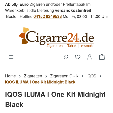
Ab 50,- Euro
Zigarren und/oder Pfeifentabak im
Zum Hauptinhalt springen
Warenkorb ist die Lieferung
versandkostenfrei!
Bestell-Hotline
04152 9249533
Mo - Fr, 08:00 - 14:00 Uhr
Du hast 0 Produk
Ware
Home
Zigaretten
Zigaretten G - K
IQOS
IQOS ILUMA i One Kit Midnight Black
IQOS ILUMA i One Kit Midnight
Black