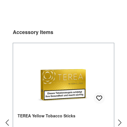
Produktgalerie überspringen
Accessory Items
TEREA Yellow Tobacco Sticks