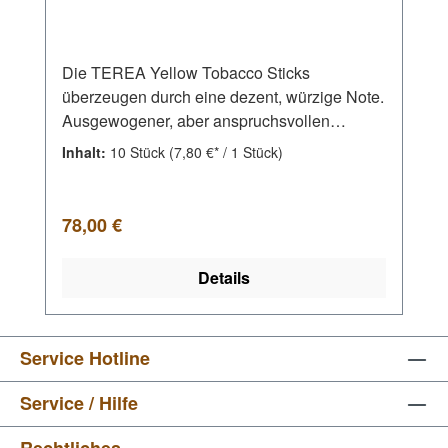
Die TEREA Yellow Tobacco Sticks
überzeugen durch eine dezent, würzige Note.
Ausgewogener, aber anspruchsvollen
Tabakgeschmack aus hochwertigen
Inhalt:
10 Stück
(7,80 €* / 1 Stück)
Marlboro-Tabak aus feinsten Tabakblättern.
TEREA sind Tabaksticks in Form einer
kleinen Zigarette und ausschließlich für IQOS
Regulärer Preis:
78,00 €
Iluma-Geräte bestimmt. Sie werden in die
IQOS Heizvorrichtung (Holder) eingelegt und
Details
erhitzt. Für ein gleichbleibendes und
perfektes Geschmackserlebnis.
Service Hotline
Service / Hilfe
Rechtliches