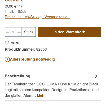
(0,00 €* / )
Inhalt:
1 Stück
Preise inkl. MwSt. zzgl. Versandkosten
Produkt Anzahl: Gib den gewünschten Wert e
Stück
In den Warenkorb
Merken
Produktnummer:
82653
Altersprüfung notwendig
Beschreibung
Der Tabakerhitzer IQOS ILUMA i One Kit Midnight Black
liegt mit seinem kompakten Design im Pocketformat und
der glatten Alum…
Mehr