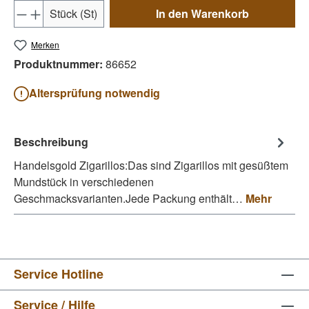
Produkt Anzahl: Gib den gewünschten Wert e
Stück (St)
In den Warenkorb
Merken
Produktnummer:
86652
Altersprüfung notwendig
Beschreibung
Handelsgold Zigarillos:Das sind Zigarillos mit gesüßtem
Mundstück in verschiedenen
Geschmacksvarianten.Jede Packung enthält…
Mehr
Service Hotline
Service / Hilfe