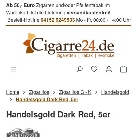
Ab 50,- Euro
Zigarren und/oder Pfeifentabak im
Zum Hauptinhalt springen
Warenkorb ist die Lieferung
versandkostenfrei!
Bestell-Hotline
04152 9249533
Mo - Fr, 08:00 - 14:00 Uhr
Du hast 0 Produk
Ware
Home
Zigarillos
Zigarillos G - K
Handelsgold
Handelsgold Dark Red, 5er
Handelsgold Dark Red, 5er