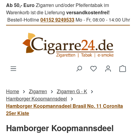
Ab 50,- Euro
Zigarren und/oder Pfeifentabak im
Zum Hauptinhalt springen
Warenkorb ist die Lieferung
versandkostenfrei!
Bestell-Hotline
04152 9249533
Mo - Fr, 08:00 - 14:00 Uhr
Du hast 0 Produk
Ware
Home
Zigarren
Zigarren G - K
Hamborger Koopmannsdeel
Hamborger Koopmannsdeel Brasil No. 11 Coronita
25er Kiste
Hamborger Koopmannsdeel