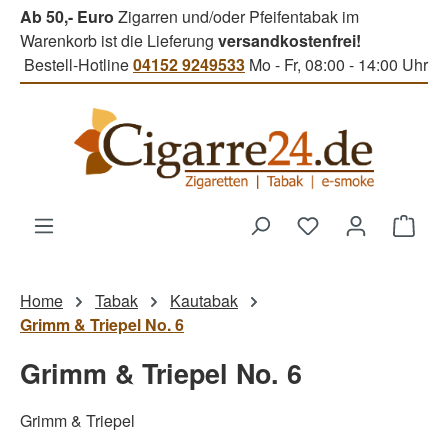
Ab 50,- Euro
Zigarren und/oder Pfeifentabak im
Zum Hauptinhalt springen
Warenkorb ist die Lieferung
versandkostenfrei!
Bestell-Hotline
04152 9249533
Mo - Fr, 08:00 - 14:00 Uhr
Du hast 0 Produk
Ware
Home
Tabak
Kautabak
Grimm & Triepel No. 6
Grimm & Triepel No. 6
Grimm & Triepel