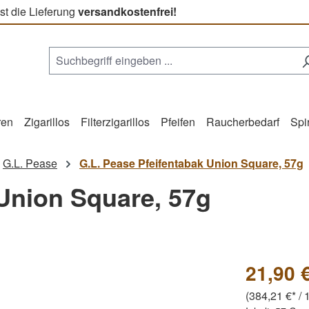
st die Lieferung
versandkostenfrei!
ren
Zigarillos
Filterzigarillos
Pfeifen
Raucherbedarf
Spi
G.L. Pease
G.L. Pease Pfeifentabak Union Square, 57g
 Union Square, 57g
21,90 
(384,21 €* / 1