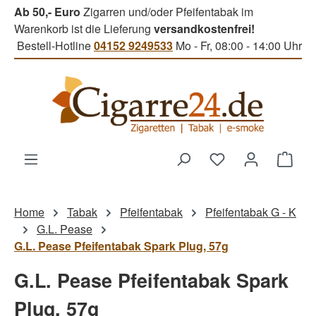
Ab 50,- Euro
Zigarren und/oder Pfeifentabak im
Zum Hauptinhalt springen
Warenkorb ist die Lieferung
versandkostenfrei!
Bestell-Hotline
04152 9249533
Mo - Fr, 08:00 - 14:00 Uhr
Du hast 0 Produk
Ware
Home
Tabak
Pfeifentabak
Pfeifentabak G - K
G.L. Pease
G.L. Pease Pfeifentabak Spark Plug, 57g
G.L. Pease Pfeifentabak Spark
Plug, 57g