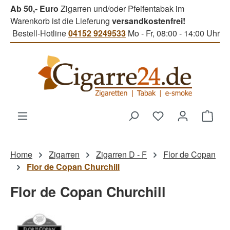
Ab 50,- Euro
Zigarren und/oder Pfeifentabak im
Zum Hauptinhalt springen
Warenkorb ist die Lieferung
versandkostenfrei!
Bestell-Hotline
04152 9249533
Mo - Fr, 08:00 - 14:00 Uhr
Du hast 0 Produk
Ware
Home
Zigarren
Zigarren D - F
Flor de Copan
Flor de Copan Churchill
Flor de Copan Churchill