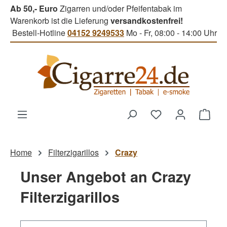
Ab 50,- Euro
Zigarren und/oder Pfeifentabak im
Zum Hauptinhalt springen
Warenkorb ist die Lieferung
versandkostenfrei!
Bestell-Hotline
04152 9249533
Mo - Fr, 08:00 - 14:00 Uhr
Du hast 0 Produk
Ware
Home
Filterzigarillos
Crazy
Unser Angebot an Crazy
Filterzigarillos