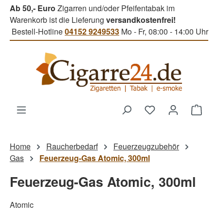
Ab 50,- Euro
Zigarren und/oder Pfeifentabak im
Zum Hauptinhalt springen
Warenkorb ist die Lieferung
versandkostenfrei!
Bestell-Hotline
04152 9249533
Mo - Fr, 08:00 - 14:00 Uhr
Du hast 0 Produk
Ware
Home
Raucherbedarf
Feuerzeugzubehör
Gas
Feuerzeug-Gas Atomic, 300ml
Feuerzeug-Gas Atomic, 300ml
Atomic