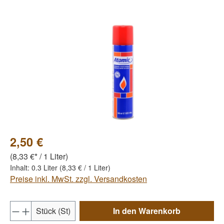
Bildergalerie überspringen
2,50 €
(8,33 €* / 1 Liter)
Inhalt:
0.3 Liter
(8,33 € / 1 Liter)
Preise inkl. MwSt. zzgl. Versandkosten
Produkt Anzahl: Gib den gewünschten Wert e
Stück (St)
In den Warenkorb