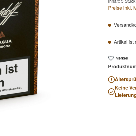
Inhalt:
5 Stüc
Preise inkl.
Versandkos
Artikel ist
Merken
Produktnu
Alterspr
Keine Ve
Lieferun