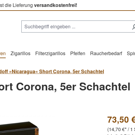
st die Lieferung
versandkostenfrei!
ren
Zigarillos
Filterzigarillos
Pfeifen
Raucherbedarf
Spi
doff »Nicaragua« Short Corona, 5er Schachtel
ort Corona, 5er Schachtel
73,50 
(14,70 €* / 1