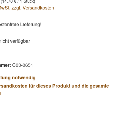
k
(14,70 € / 1 Stück)
 MwSt. zzgl. Versandkosten
tenfreie Lieferung!
 nicht verfügbar
mmer:
C03-0651
üfung notwendig
rsandkosten für dieses Produkt und die gesamte
g