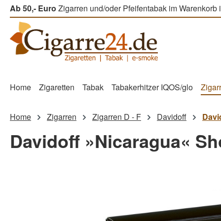
Ab 50,- Euro
Zigarren und/oder Pfeifentabak im Warenkorb i
m Hauptinhalt springen
Zur Suche springen
Zur Hauptnavigation springen
Home
Zigaretten
Tabak
Tabakerhitzer IQOS/glo
Zigar
Home
Zigarren
Zigarren D - F
Davidoff
Davi
Davidoff »Nicaragua« Sh
Bildergalerie überspringen