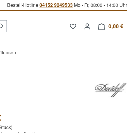
Bestell-Hotline
04152 9249533
Mo - Fr, 08:00 - 14:00 Uhr
Du hast 0 Produkte auf d
0,00 €
Ware
rituosen
€
 Stück)