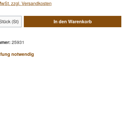
 MwSt. zzgl. Versandkosten
Anzahl: Gib den gewünschten Wert ein ode
Stück (St)
In den Warenkorb
mmer:
25931
üfung notwendig