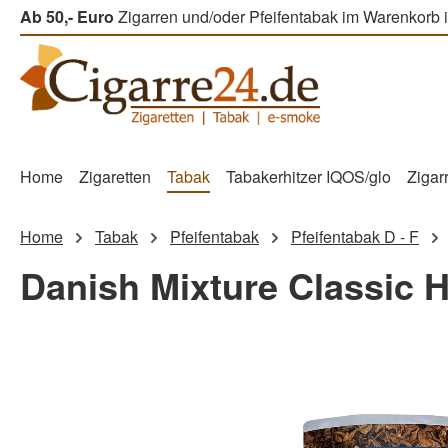
Ab 50,- Euro
Zigarren und/oder Pfeifentabak im Warenkorb i
m Hauptinhalt springen
Zur Suche springen
Zur Hauptnavigation springen
Home
Zigaretten
Tabak
Tabakerhitzer IQOS/glo
Zigar
Home
Tabak
Pfeifentabak
Pfeifentabak D - F
Danish Mixture Classic 
Bildergalerie überspringen