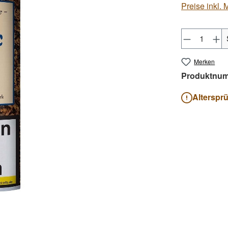
Preise inkl.
Produkt 
Merken
Produktnu
Alterspr