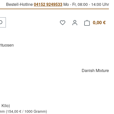
Bestell-Hotline
04152 9249533
Mo - Fr, 08:00 - 14:00 Uhr
Du hast 0 Produkte auf d
0,00 €
Ware
rituosen
Danish Mixture
 Kilo)
amm
(154,00 € / 1000 Gramm)