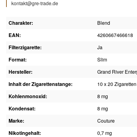
kontakt@gre-trade.de
Charakter:
Blend
EAN:
4260667466618
Filterzigarette:
Ja
Format:
Slim
Hersteller:
Grand River Enter
Inhalt der Zigarettenstange:
10 x 20 Zigaretten
Kohlenmonoxid:
8 mg
Kondensat:
8 mg
Marke:
Couture
Nikotingehalt:
0,7 mg