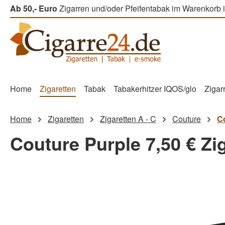
Ab 50,- Euro
Zigarren und/oder Pfeifentabak im Warenkorb i
m Hauptinhalt springen
Zur Suche springen
Zur Hauptnavigation springen
Home
Zigaretten
Tabak
Tabakerhitzer IQOS/glo
Zigar
Home
Zigaretten
Zigaretten A - C
Couture
Co
Couture Purple 7,50 € Zi
Bildergalerie überspringen