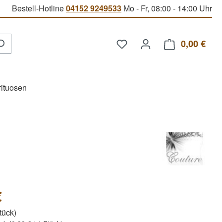
Bestell-Hotline
04152 9249533
Mo - Fr, 08:00 - 14:00 Uhr
Du hast 0 Produkte auf d
0,00 €
Ware
rituosen
€
Stück)