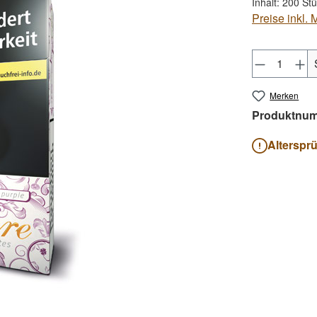
Inhalt:
200 St
Preise inkl.
Produkt 
Merken
Produktnu
Alterspr