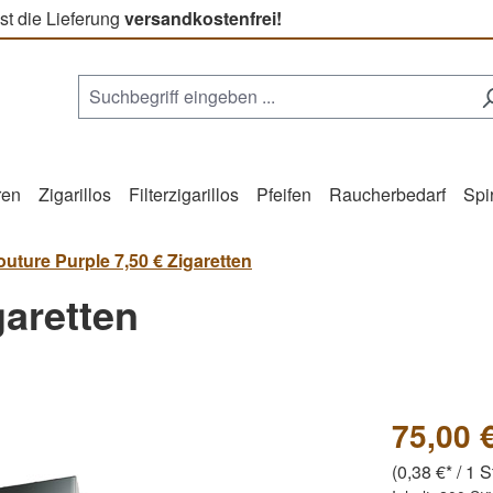
st die Lieferung
versandkostenfrei!
ren
Zigarillos
Filterzigarillos
Pfeifen
Raucherbedarf
Spi
uture Purple 7,50 € Zigaretten
garetten
75,00 
(0,38 €* / 1 