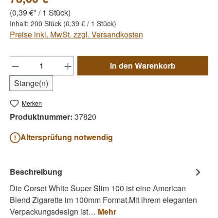
(0,39 €* / 1 Stück)
Inhalt:
200 Stück
(0,39 € / 1 Stück)
Preise inkl. MwSt. zzgl. Versandkosten
Produkt Anzahl: Gib den gewünschten Wert e
In den Warenkorb
Stange(n)
Merken
Produktnummer:
37820
Altersprüfung notwendig
Beschreibung
Die Corset White Super Slim 100 ist eine American
Blend Zigarette im 100mm Format.Mit ihrem eleganten
Verpackungsdesign ist…
Mehr