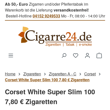
Ab 50,- Euro
Zigarren und/oder Pfeifentabak im
Zum Hauptinhalt springen
Warenkorb ist die Lieferung
versandkostenfrei!
Bestell-Hotline
04152 9249533
Mo - Fr, 08:00 - 14:00 Uhr
Du hast 0 Produk
Ware
Home
Zigaretten
Zigaretten A - C
Corset
Corset White Super Slim 100 7,80 € Zigaretten
Corset White Super Slim 100
7,80 € Zigaretten