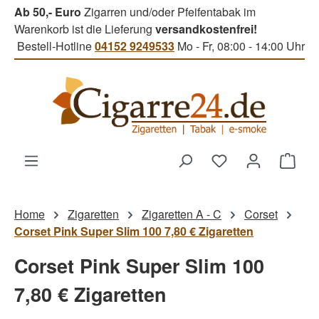
Ab 50,- Euro
Zigarren und/oder Pfeifentabak im
Zum Hauptinhalt springen
Warenkorb ist die Lieferung
versandkostenfrei!
Bestell-Hotline
04152 9249533
Mo - Fr, 08:00 - 14:00 Uhr
Du hast 0 Produk
Ware
Home
Zigaretten
Zigaretten A - C
Corset
Corset Pink Super Slim 100 7,80 € Zigaretten
Corset Pink Super Slim 100
7,80 € Zigaretten