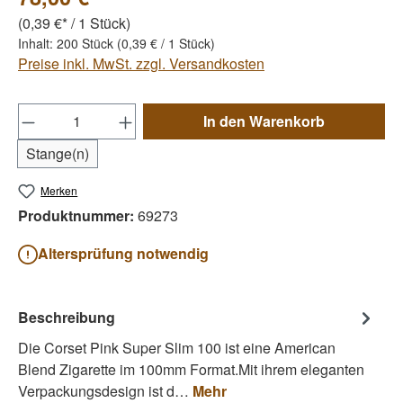
(0,39 €* / 1 Stück)
Inhalt:
200 Stück
(0,39 € / 1 Stück)
Preise inkl. MwSt. zzgl. Versandkosten
Produkt Anzahl: Gib den gewünschten Wert e
In den Warenkorb
Stange(n)
Merken
Produktnummer:
69273
Altersprüfung notwendig
Beschreibung
Die Corset Pink Super Slim 100 ist eine American
Blend Zigarette im 100mm Format.Mit ihrem eleganten
Verpackungsdesign ist d…
Mehr