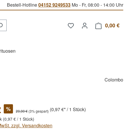
Bestell-Hotline
04152 9249533
Mo - Fr, 08:00 - 14:00 Uhr
Du hast 0 Produkte auf d
0,00 €
Ware
rituosen
Colombo
€
%
(0,97 €* / 1 Stück)
20,00 €
(3% gespart)
ck
(0,97 € / 1 Stück)
 MwSt. zzgl. Versandkosten