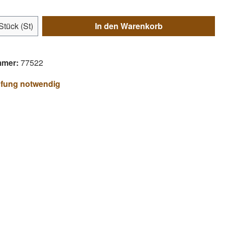
Anzahl: Gib den gewünschten Wert ein ode
Stück (St)
In den Warenkorb
mmer:
77522
üfung notwendig