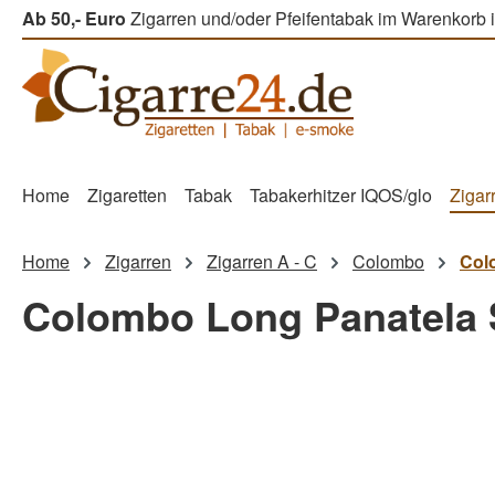
Ab 50,- Euro
Zigarren und/oder Pfeifentabak im Warenkorb i
m Hauptinhalt springen
Zur Suche springen
Zur Hauptnavigation springen
Home
Zigaretten
Tabak
Tabakerhitzer IQOS/glo
Zigar
Home
Zigarren
Zigarren A - C
Colombo
Col
Colombo Long Panatela
Bildergalerie überspringen