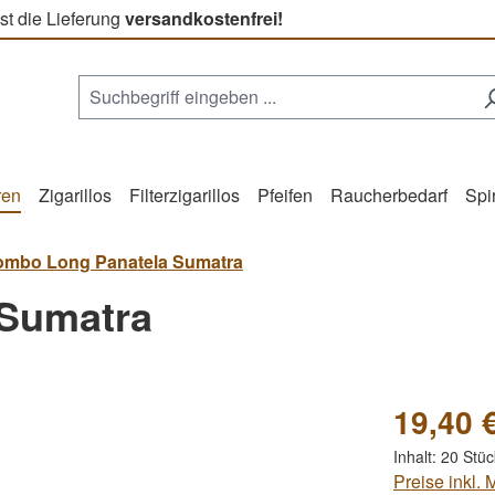
st die Lieferung
versandkostenfrei!
ren
Zigarillos
Filterzigarillos
Pfeifen
Raucherbedarf
Spi
ombo Long Panatela Sumatra
 Sumatra
19,40 
Inhalt:
20 Stü
Preise inkl.