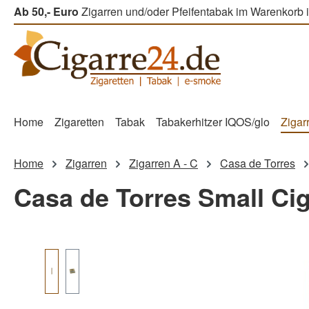
Ab 50,- Euro
Zigarren und/oder Pfeifentabak im Warenkorb i
m Hauptinhalt springen
Zur Suche springen
Zur Hauptnavigation springen
Home
Zigaretten
Tabak
Tabakerhitzer IQOS/glo
Zigar
Home
Zigarren
Zigarren A - C
Casa de Torres
Casa de Torres Small Ci
Bildergalerie überspringen