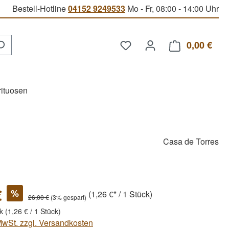
Bestell-Hotline
04152 9249533
Mo - Fr, 08:00 - 14:00 Uhr
Du hast 0 Produkte auf d
0,00 €
Ware
rituosen
Casa de Torres
€
%
(1,26 €* / 1 Stück)
26,00 €
(3% gespart)
ck
(1,26 € / 1 Stück)
 MwSt. zzgl. Versandkosten