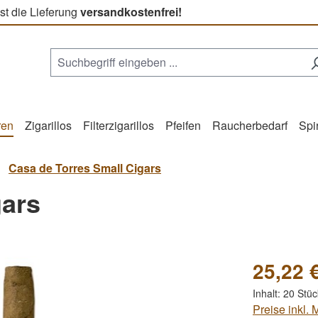
st die Lieferung
versandkostenfrei!
ren
Zigarillos
Filterzigarillos
Pfeifen
Raucherbedarf
Spi
Casa de Torres Small Cigars
gars
25,22 
Inhalt:
20 Stü
Preise inkl.