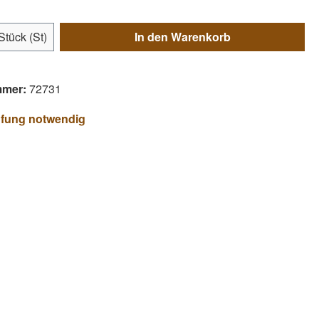
Anzahl: Gib den gewünschten Wert ein ode
Stück (St)
In den Warenkorb
mmer:
72731
üfung notwendig