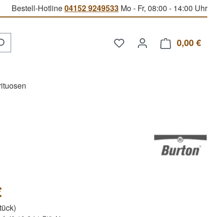
Bestell-Hotline
04152 9249533
Mo - Fr, 08:00 - 14:00 Uhr
Du hast 0 Produkte auf d
0,00 €
Ware
rituosen
€
Stück)