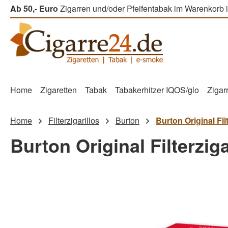
Ab 50,- Euro
Zigarren und/oder Pfeifentabak im Warenkorb i
m Hauptinhalt springen
Zur Suche springen
Zur Hauptnavigation springen
Home
Zigaretten
Tabak
Tabakerhitzer IQOS/glo
Zigar
Home
Filterzigarillos
Burton
Burton Original Filt
Burton Original Filterziga
Bildergalerie überspringen