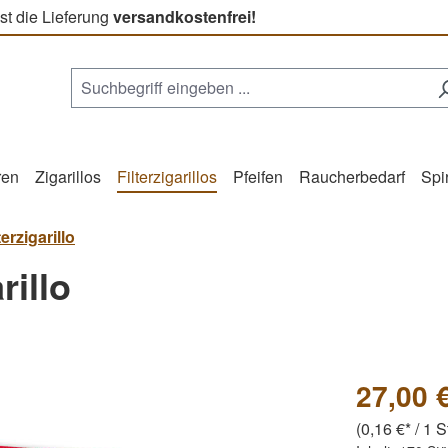
st die Lieferung
versandkostenfrei!
ren
Zigarillos
Filterzigarillos
Pfeifen
Raucherbedarf
Spi
erzigarillo
rillo
27,00 
(0,16 €* / 1 