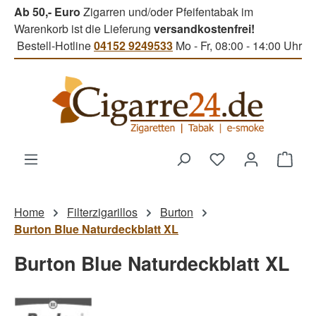
Ab 50,- Euro
Zigarren und/oder Pfeifentabak im
Zum Hauptinhalt springen
Warenkorb ist die Lieferung
versandkostenfrei!
Bestell-Hotline
04152 9249533
Mo - Fr, 08:00 - 14:00 Uhr
Du hast 0 Produk
Ware
Home
Filterzigarillos
Burton
Burton Blue Naturdeckblatt XL
Burton Blue Naturdeckblatt XL