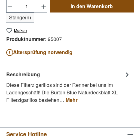
Produkt Anzahl: Gib den gewünschten Wert e
In den Warenkorb
Stange(n)
Merken
Produktnummer:
95007
Altersprüfung notwendig
Beschreibung
Diese Filterzigarillos sind der Renner bei uns im
Ladengeschäft! Die Burton Blue Naturdeckblatt XL
Filterzigarillos bestehen…
Mehr
Service Hotline