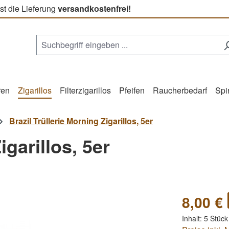
st die Lieferung
versandkostenfrei!
ren
Zigarillos
Filterzigarillos
Pfeifen
Raucherbedarf
Spi
Brazil Trüllerie Morning Zigarillos, 5er
igarillos, 5er
8,00 €
Inhalt:
5 Stüc