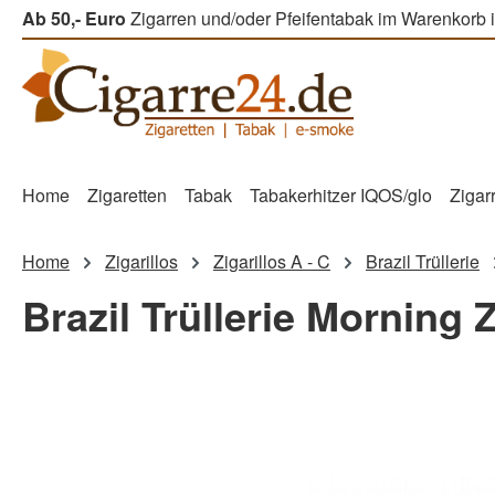
Ab 50,- Euro
Zigarren und/oder Pfeifentabak im Warenkorb i
m Hauptinhalt springen
Zur Suche springen
Zur Hauptnavigation springen
Home
Zigaretten
Tabak
Tabakerhitzer IQOS/glo
Zigar
Home
Zigarillos
Zigarillos A - C
Brazil Trüllerie
Brazil Trüllerie Morning Z
Bildergalerie überspringen