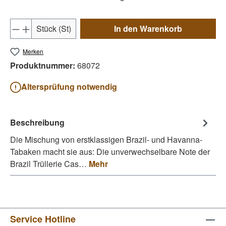
Produkt Anzahl: Gib den gewünschten Wert e
Stück (St)
In den Warenkorb
Merken
Produktnummer:
68072
Altersprüfung notwendig
Beschreibung
Die Mischung von erstklassigen Brazil- und Havanna-
Tabaken macht sie aus: Die unverwechselbare Note der
Brazil Trüllerie Cas…
Mehr
Service Hotline