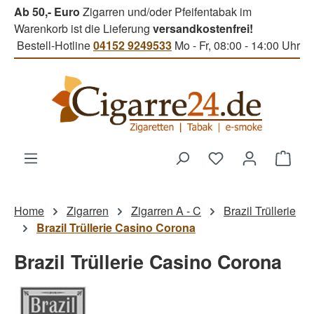
Ab 50,- Euro
Zigarren und/oder Pfeifentabak im
Zum Hauptinhalt springen
Warenkorb ist die Lieferung
versandkostenfrei!
Bestell-Hotline
04152 9249533
Mo - Fr, 08:00 - 14:00 Uhr
Du hast 0 Produk
Ware
Home
Zigarren
Zigarren A - C
Brazil Trüllerie
Brazil Trüllerie Casino Corona
Brazil Trüllerie Casino Corona