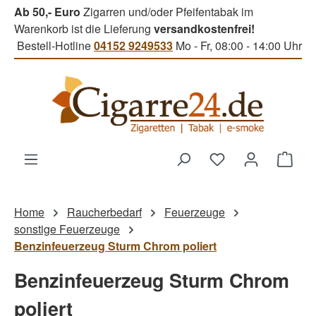
Ab 50,- Euro
Zigarren und/oder Pfeifentabak im
Zum Hauptinhalt springen
Warenkorb ist die Lieferung
versandkostenfrei!
Bestell-Hotline
04152 9249533
Mo - Fr, 08:00 - 14:00 Uhr
Du hast 0 Produk
Ware
Home
Raucherbedarf
Feuerzeuge
sonstige Feuerzeuge
Benzinfeuerzeug Sturm Chrom poliert
Benzinfeuerzeug Sturm Chrom
poliert