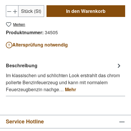
Produkt Anzahl: Gib den gewünschten Wert e
Stück (St)
In den Warenkorb
Merken
Produktnummer:
34505
Altersprüfung notwendig
Beschreibung
Im klassischen und schlichten Look erstrahlt das chrom
polierte Benzinfeuerzeug und kann mit normalem
Feuerzeugbenzin nachge…
Mehr
Service Hotline