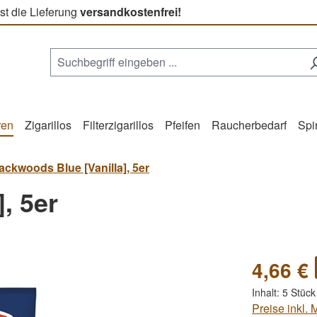
st die Lieferung
versandkostenfrei!
ren
Zigarillos
Filterzigarillos
Pfeifen
Raucherbedarf
Spi
ackwoods Blue [Vanilla], 5er
, 5er
4,66 €
Inhalt:
5 Stüc
Preise inkl.