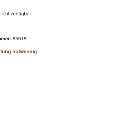
 nicht verfügbar
mmer:
85918
üfung notwendig