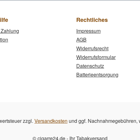
ilfe
Rechtliches
 Zahlung
Impressum
tion
AGB
Widerrufsrecht
Widerrufsformular
Datenschutz
Batterieentsorgung
wertsteuer zzgl.
Versandkosten
und ggf. Nachnahmegebühren, w
© cigarre24.de - Ihr Tabakversand