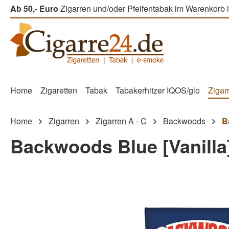
Ab 50,- Euro
Zigarren und/oder Pfeifentabak im Warenkorb i
m Hauptinhalt springen
Zur Suche springen
Zur Hauptnavigation springen
Home
Zigaretten
Tabak
Tabakerhitzer IQOS/glo
Zigar
Home
Zigarren
Zigarren A - C
Backwoods
B
Backwoods Blue [Vanilla]
Bildergalerie überspringen