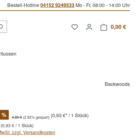
Bestell-Hotline
04152 9249533
Mo - Fr, 08:00 - 14:00 Uhr
Du hast 0 Produkte auf d
0,00 €
Ware
rituosen
Backwoods
%
(0,93 €* / 1 Stück)
4,80 €
(2.92% gespart)
k
(0,93 € / 1 Stück)
 MwSt. zzgl. Versandkosten