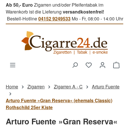
Ab 50,- Euro
Zigarren und/oder Pfeifentabak im
Zum Hauptinhalt springen
Warenkorb ist die Lieferung
versandkostenfrei!
Bestell-Hotline
04152 9249533
Mo - Fr, 08:00 - 14:00 Uhr
Du hast 0 Produk
Ware
Home
Zigarren
Zigarren A - C
Arturo Fuente
Arturo Fuente »Gran Reserva« (ehemals Classic)
Rothschild 25er Kiste
Arturo Fuente »Gran Reserva«