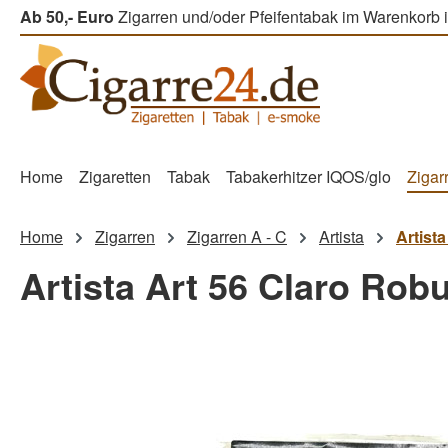
Ab 50,- Euro
Zigarren und/oder Pfeifentabak im Warenkorb i
m Hauptinhalt springen
Zur Suche springen
Zur Hauptnavigation springen
Home
Zigaretten
Tabak
Tabakerhitzer IQOS/glo
Zigar
Home
Zigarren
Zigarren A - C
Artista
Artist
Artista Art 56 Claro Robu
Bildergalerie überspringen