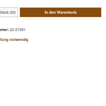
Anzahl: Gib den gewünschten Wert ein ode
Stück (St)
In den Warenkorb
mmer:
22-37291
üfung notwendig