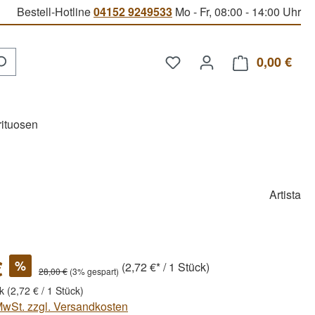
Bestell-Hotline
04152 9249533
Mo - Fr, 08:00 - 14:00 Uhr
Du hast 0 Produkte auf d
0,00 €
Ware
rituosen
Artista
€
%
(2,72 €* / 1 Stück)
28,00 €
(3% gespart)
ck
(2,72 € / 1 Stück)
 MwSt. zzgl. Versandkosten