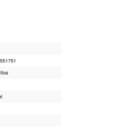
551751
llos
el