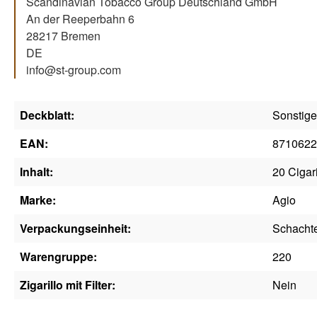
Scandinavian Tobacco Group Deutschland GmbH
An der Reeperbahn 6
28217 Bremen
DE
info@st-group.com
Deckblatt:
Sonstige
EAN:
8710622
Inhalt:
20 Cigari
Marke:
Agio
Verpackungseinheit:
Schacht
Warengruppe:
220
Zigarillo mit Filter:
Nein