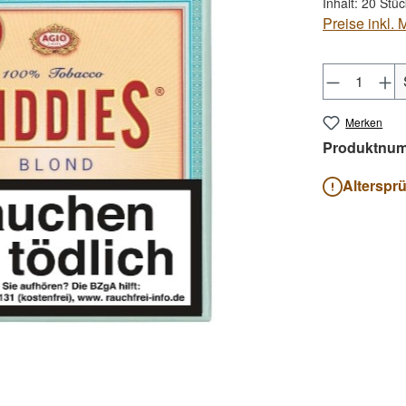
Inhalt:
20 Stü
Preise inkl.
Produkt 
Merken
Produktnu
Alterspr