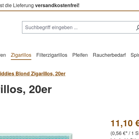
st die Lieferung
versandkostenfrei!
ren
Zigarillos
Filterzigarillos
Pfeifen
Raucherbedarf
Spi
iddies Blond Zigarillos, 20er
llos, 20er
11,10 
(0,56 €* / 1 