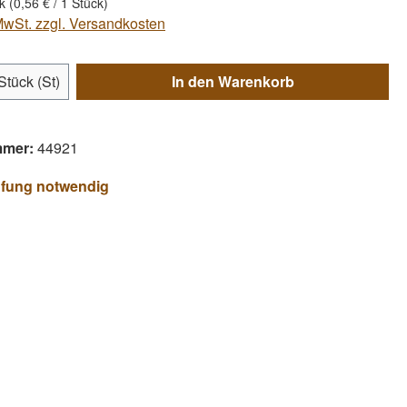
ck
(0,56 € / 1 Stück)
 MwSt. zzgl. Versandkosten
Anzahl: Gib den gewünschten Wert ein ode
Stück (St)
In den Warenkorb
mmer:
44921
üfung notwendig