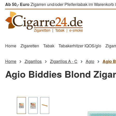
Ab 50,- Euro
Zigarren und/oder Pfeifentabak im Warenkorb i
m Hauptinhalt springen
Zur Suche springen
Zur Hauptnavigation springen
Home
Zigaretten
Tabak
Tabakerhitzer IQOS/glo
Zigar
Home
Zigarillos
Zigarillos A - C
Agio
Agio B
Agio Biddies Blond Zigari
Bildergalerie überspringen