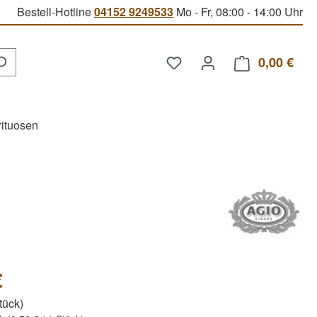
Bestell-Hotline
04152 9249533
Mo - Fr, 08:00 - 14:00 Uhr
Du hast 0 Produkte auf d
0,00 €
Ware
rituosen
€
Stück)