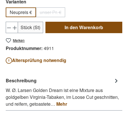
auswählen
Varianten
Neupreis €
unser Pr. €
(Diese Option ist zurzeit nicht verfügbar.)
Produkt Anzahl: Gib den gewünschten Wert e
Stück (St)
In den Warenkorb
Merken
Produktnummer:
4911
Altersprüfung notwendig
Beschreibung
W. Ø. Larsen Golden Dream ist eine Mixture aus
goldgelben Virginia-Tabaken, im Loose Cut geschnitten,
und reifem, getoastete…
Mehr