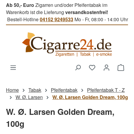
Ab 50,- Euro
Zigarren und/oder Pfeifentabak im
Zum Hauptinhalt springen
Warenkorb ist die Lieferung
versandkostenfrei!
Bestell-Hotline
04152 9249533
Mo - Fr, 08:00 - 14:00 Uhr
Du hast 0 Produk
Ware
Home
Tabak
Pfeifentabak
Pfeifentabak T - Z
W. Ø. Larsen
W. Ø. Larsen Golden Dream, 100g
W. Ø. Larsen Golden Dream,
100g