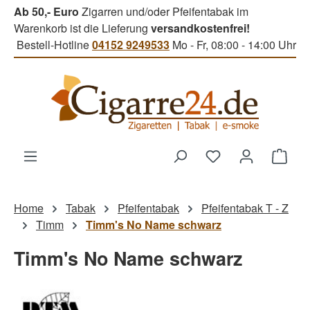
Ab 50,- Euro
Zigarren und/oder Pfeifentabak im
Zum Hauptinhalt springen
Warenkorb ist die Lieferung
versandkostenfrei!
Bestell-Hotline
04152 9249533
Mo - Fr, 08:00 - 14:00 Uhr
Du hast 0 Produk
Ware
Home
Tabak
Pfeifentabak
Pfeifentabak T - Z
Timm
Timm's No Name schwarz
Timm's No Name schwarz