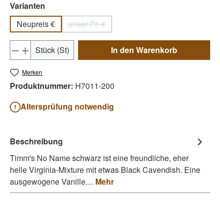
auswählen
Varianten
Neupreis €
unser Pr. €
(Diese Option ist zurzeit nicht verfügbar.)
Produkt Anzahl: Gib den gewünschten Wert e
Stück (St)
In den Warenkorb
Merken
Produktnummer:
H7011-200
Altersprüfung notwendig
Beschreibung
Timm's No Name schwarz ist eine freundliche, eher
helle Virginia-Mixture mit etwas Black Cavendish. Eine
ausgewogene Vanille…
Mehr