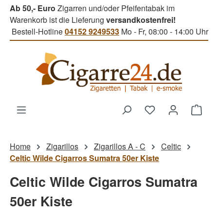
Ab 50,- Euro
Zigarren und/oder Pfeifentabak im
Zum Hauptinhalt springen
Warenkorb ist die Lieferung
versandkostenfrei!
Bestell-Hotline
04152 9249533
Mo - Fr, 08:00 - 14:00 Uhr
Du hast 0 Produk
Ware
Home
Zigarillos
Zigarillos A - C
Celtic
Celtic Wilde Cigarros Sumatra 50er Kiste
Celtic Wilde Cigarros Sumatra
50er Kiste