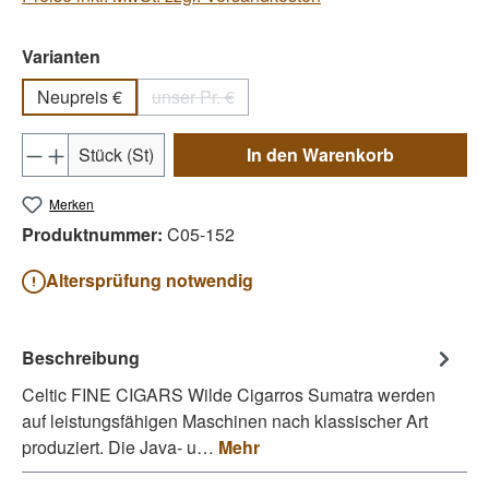
auswählen
Varianten
Neupreis €
unser Pr. €
(Diese Option ist zurzeit nicht verfügbar.)
Produkt Anzahl: Gib den gewünschten Wert e
Stück (St)
In den Warenkorb
Merken
Produktnummer:
C05-152
Altersprüfung notwendig
Beschreibung
Celtic FINE CIGARS Wilde Cigarros Sumatra werden
auf leistungsfähigen Maschinen nach klassischer Art
produziert. Die Java- u…
Mehr