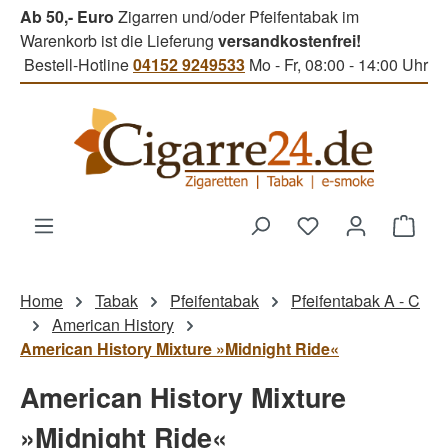
Ab 50,- Euro
Zigarren und/oder Pfeifentabak im
Zum Hauptinhalt springen
Warenkorb ist die Lieferung
versandkostenfrei!
Bestell-Hotline
04152 9249533
Mo - Fr, 08:00 - 14:00 Uhr
Du hast 0 Produk
Ware
Home
Tabak
Pfeifentabak
Pfeifentabak A - C
American History
American History Mixture »Midnight Ride«
American History Mixture
»Midnight Ride«