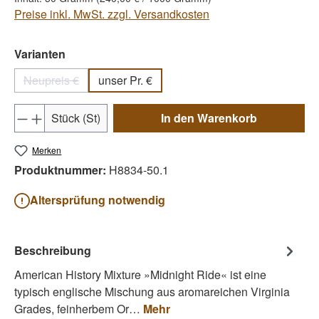
Preise inkl. MwSt. zzgl. Versandkosten
auswählen
Varianten
Neupreis €
unser Pr. €
(Diese Option ist zurzeit nicht verfügbar.)
Produkt Anzahl: Gib den gewünschten Wert e
Stück (St)
In den Warenkorb
Merken
Produktnummer:
H8834-50.1
Altersprüfung notwendig
Beschreibung
American History Mixture »Midnight Ride« ist eine
typisch englische Mischung aus aromareichen Virginia
Grades, feinherbem Or…
Mehr